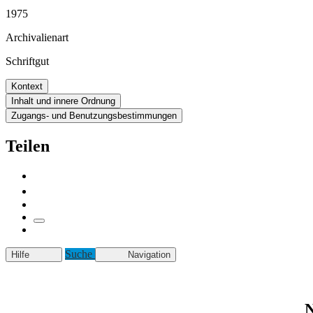
1975
Archivalienart
Schriftgut
Kontext
Inhalt und innere Ordnung
Zugangs- und Benutzungsbestimmungen
Teilen
Suche
Hilfe
Navigation
N