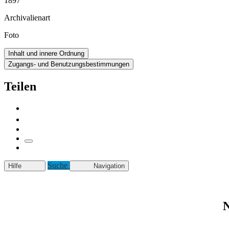
1897
Archivalienart
Foto
Inhalt und innere Ordnung
Zugangs- und Benutzungsbestimmungen
Teilen
Suche
Hilfe
Navigation
N