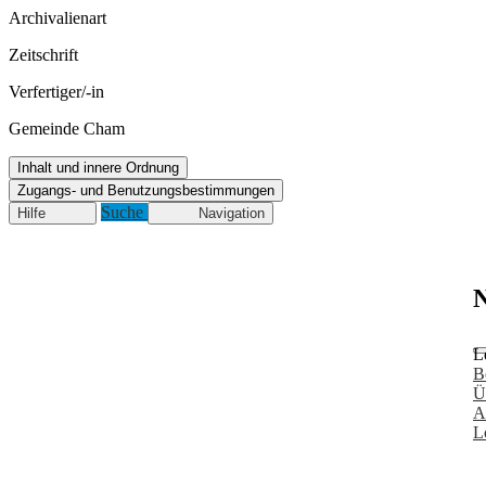
Archivalienart
Zeitschrift
Verfertiger/-in
Gemeinde Cham
Inhalt und innere Ordnung
Zugangs- und Benutzungsbestimmungen
Suche
Hilfe
Navigation
N
L
B
Ü
A
L