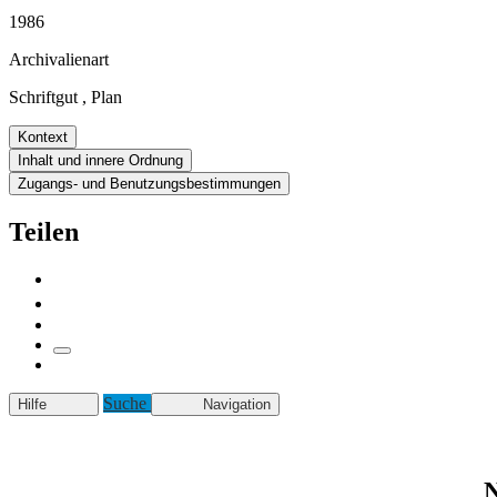
1986
Archivalienart
Schriftgut
,
Plan
Kontext
Inhalt und innere Ordnung
Zugangs- und Benutzungsbestimmungen
Teilen
Suche
Hilfe
Navigation
N