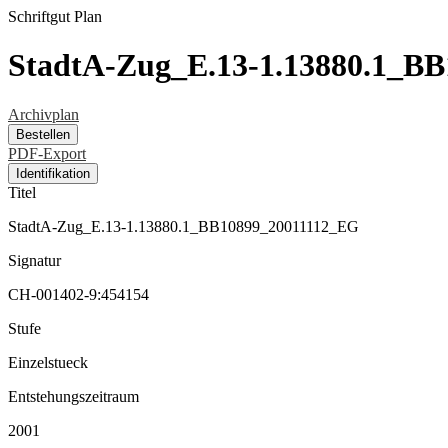
Schriftgut
Plan
StadtA-Zug_E.13-1.13880.1_B
Archivplan
Bestellen
PDF-Export
Identifikation
Titel
StadtA-Zug_E.13-1.13880.1_BB10899_20011112_EG
Signatur
CH-001402-9:454154
Stufe
Einzelstueck
Entstehungszeitraum
2001