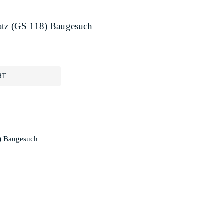
latz (GS 118) Baugesuch
RT
8) Baugesuch