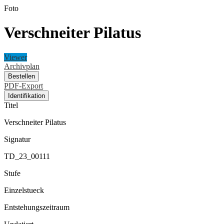
Foto
Verschneiter Pilatus
Viewer
Archivplan
Bestellen
PDF-Export
Identifikation
Titel
Verschneiter Pilatus
Signatur
TD_23_00111
Stufe
Einzelstueck
Entstehungszeitraum