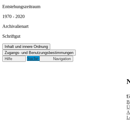
Entstehungszeitraum
1970 - 2020
Archivalienart
Schriftgut
Inhalt und innere Ordnung
Zugangs- und Benutzungsbestimmungen
Suche
Hilfe
Navigation
N
L
B
Ü
A
L