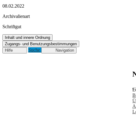
08.02.2022
Archivalienart
Schriftgut
Inhalt und innere Ordnung
Zugangs- und Benutzungsbestimmungen
Suche
Hilfe
Navigation
N
L
B
Ü
A
L