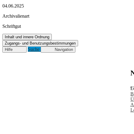
04.06.2025
Archivalienart
Schriftgut
Inhalt und innere Ordnung
Zugangs- und Benutzungsbestimmungen
Suche
Hilfe
Navigation
N
L
B
Ü
A
L