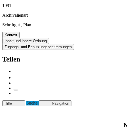
1991
Archivalienart
Schriftgut
,
Plan
Kontext
Inhalt und innere Ordnung
Zugangs- und Benutzungsbestimmungen
Teilen
Suche
Hilfe
Navigation
N