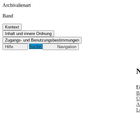
Archivalienart
Band
Kontext
Inhalt und innere Ordnung
Zugangs- und Benutzungsbestimmungen
Suche
Hilfe
Navigation
N
L
B
Ü
A
L