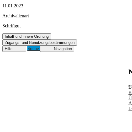
11.01.2023
Archivalienart
Schriftgut
Inhalt und innere Ordnung
Zugangs- und Benutzungsbestimmungen
Suche
Hilfe
Navigation
N
L
B
Ü
A
L