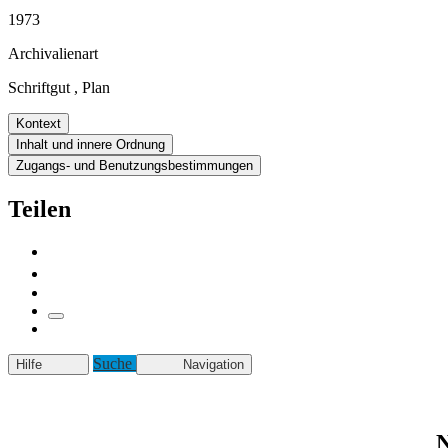
1973
Archivalienart
Schriftgut
,
Plan
Kontext
Inhalt und innere Ordnung
Zugangs- und Benutzungsbestimmungen
Teilen
Suche
Hilfe
Navigation
N