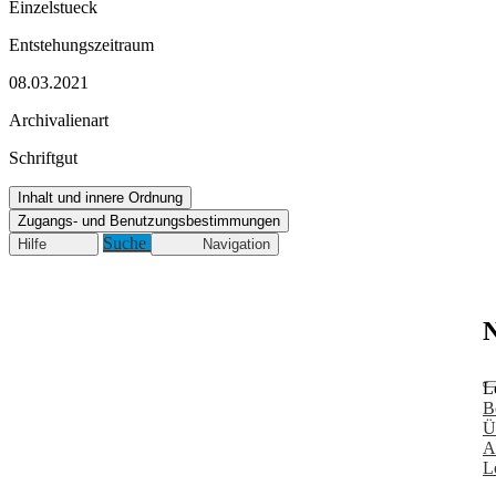
Einzelstueck
Entstehungszeitraum
08.03.2021
Archivalienart
Schriftgut
Inhalt und innere Ordnung
Zugangs- und Benutzungsbestimmungen
Suche
Hilfe
Navigation
N
L
B
Ü
A
L