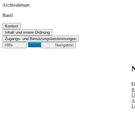
Archivalienart
Band
Kontext
Inhalt und innere Ordnung
Zugangs- und Benutzungsbestimmungen
Suche
Hilfe
Navigation
N
L
B
Ü
A
L