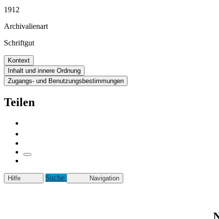
1912
Archivalienart
Schriftgut
Kontext
Inhalt und innere Ordnung
Zugangs- und Benutzungsbestimmungen
Teilen
Suche
Hilfe
Navigation
N