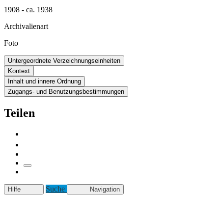
1908 - ca. 1938
Archivalienart
Foto
Untergeordnete Verzeichnungseinheiten
Kontext
Inhalt und innere Ordnung
Zugangs- und Benutzungsbestimmungen
Teilen
Suche
Hilfe
Navigation