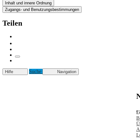
Inhalt und innere Ordnung
Zugangs- und Benutzungsbestimmungen
Teilen
Suche
Hilfe
Navigation
N
L
B
Ü
A
L