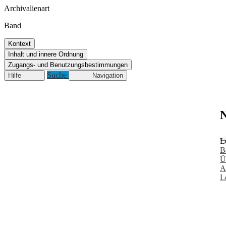
Archivalienart
Band
Kontext
Inhalt und innere Ordnung
Zugangs- und Benutzungsbestimmungen
Suche
Hilfe
Navigation
N
L
B
Ü
A
L