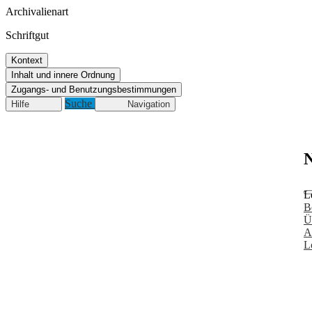
Archivalienart
Schriftgut
Kontext
Inhalt und innere Ordnung
Zugangs- und Benutzungsbestimmungen
Suche
Hilfe
Navigation
N
L
B
Ü
A
L