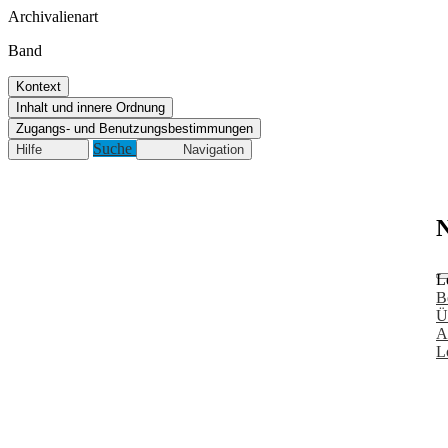
Archivalienart
Band
Kontext
Inhalt und innere Ordnung
Zugangs- und Benutzungsbestimmungen
Suche
Hilfe
Navigation
N
L
B
Ü
A
L