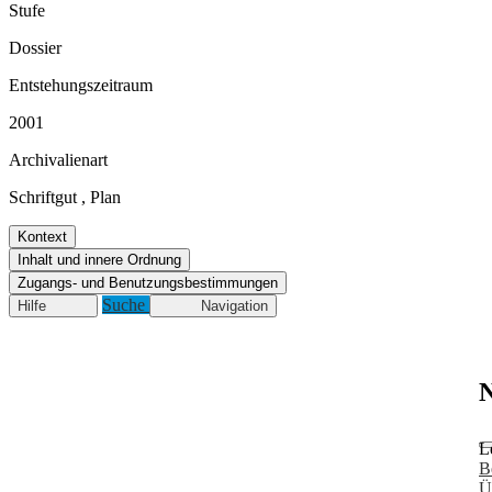
Stufe
Dossier
Entstehungszeitraum
2001
Archivalienart
Schriftgut
,
Plan
Kontext
Inhalt und innere Ordnung
Zugangs- und Benutzungsbestimmungen
Suche
Hilfe
Navigation
N
L
B
Ü