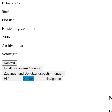
E.1-7.269.2
Stufe
Dossier
Entstehungszeitraum
2006
Archivalienart
Schriftgut
Kontext
Inhalt und innere Ordnung
Zugangs- und Benutzungsbestimmungen
Suche
Hilfe
Navigation
N
L