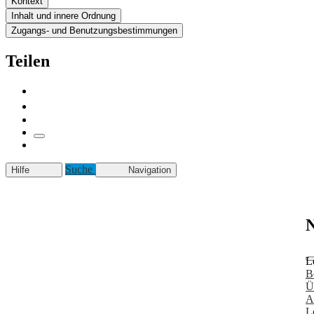
Kontext
Inhalt und innere Ordnung
Zugangs- und Benutzungsbestimmungen
Teilen
Suche
Hilfe
Navigation
N
L
B
Ü
A
L