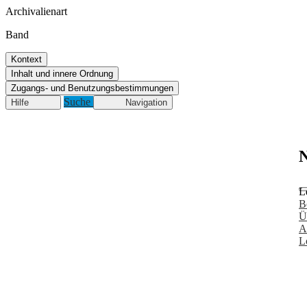
Archivalienart
Band
Kontext
Inhalt und innere Ordnung
Zugangs- und Benutzungsbestimmungen
Suche
Hilfe
Navigation
N
L
B
Ü
A
L