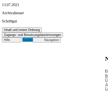
13.07.2021
Archivalienart
Schriftgut
Inhalt und innere Ordnung
Zugangs- und Benutzungsbestimmungen
Suche
Hilfe
Navigation
N
L
B
Ü
A
L