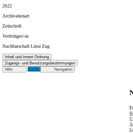
2022
Archivalienart
Zeitschrift
Verfertiger/-in
Nachbarschaft Lüssi Zug
Inhalt und innere Ordnung
Zugangs- und Benutzungsbestimmungen
Suche
Hilfe
Navigation
N
L
B
Ü
A
L