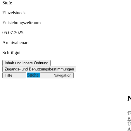
Stufe
Einzelstueck
Entstehungszeitraum
05.07.2025
Archivalienart
Schriftgut
Inhalt und innere Ordnung
Zugangs- und Benutzungsbestimmungen
Suche
Hilfe
Navigation
N
L
B
Ü
A