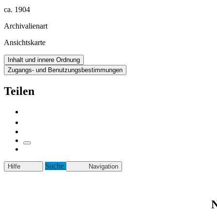
ca. 1904
Archivalienart
Ansichtskarte
Inhalt und innere Ordnung
Zugangs- und Benutzungsbestimmungen
Teilen
Suche
Hilfe
Navigation
N