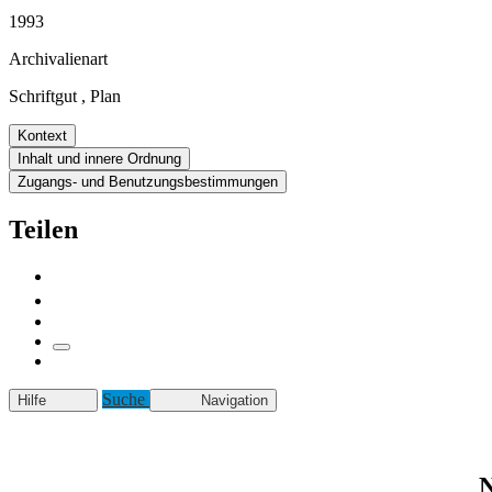
1993
Archivalienart
Schriftgut
,
Plan
Kontext
Inhalt und innere Ordnung
Zugangs- und Benutzungsbestimmungen
Teilen
Suche
Hilfe
Navigation
N