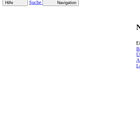
Suche
Hilfe
Navigation
N
L
B
Ü
A
L