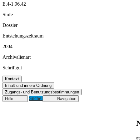
E.4-1.96.42
Stufe
Dossier
Entstehungszeitraum
2004
Archivalienart
Schriftgut
Kontext
Inhalt und innere Ordnung
Zugangs- und Benutzungsbestimmungen
Suche
Hilfe
Navigation
N
L