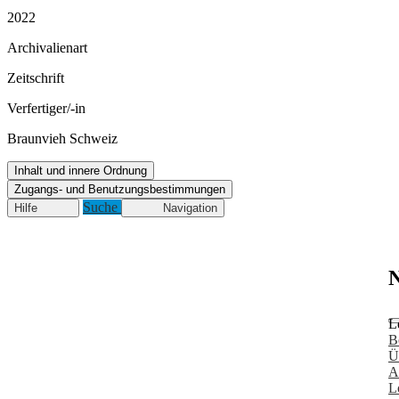
2022
Archivalienart
Zeitschrift
Verfertiger/-in
Braunvieh Schweiz
Inhalt und innere Ordnung
Zugangs- und Benutzungsbestimmungen
Suche
Hilfe
Navigation
N
L
B
Ü
A
L