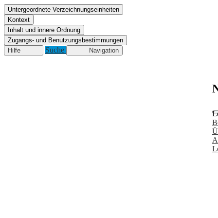
Untergeordnete Verzeichnungseinheiten
Kontext
Inhalt und innere Ordnung
Zugangs- und Benutzungsbestimmungen
Suche
Hilfe
Navigation
N
L
B
Ü
A
L