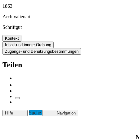
1863
Archivalienart
Schriftgut
Kontext
Inhalt und innere Ordnung
Zugangs- und Benutzungsbestimmungen
Teilen
Suche
Hilfe
Navigation
N