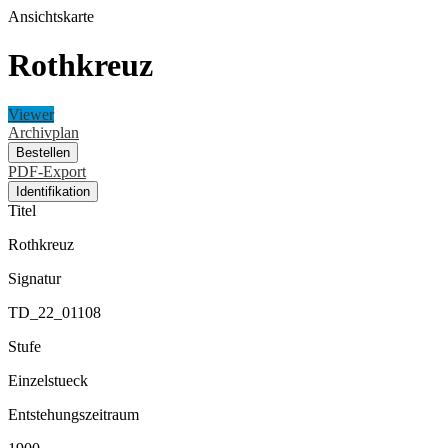
Ansichtskarte
Rothkreuz
Viewer
Archivplan
Bestellen
PDF-Export
Identifikation
Titel
Rothkreuz
Signatur
TD_22_01108
Stufe
Einzelstueck
Entstehungszeitraum