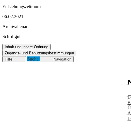
Entstehungszeitraum
06.02.2021
Archivalienart
Schriftgut
Inhalt und innere Ordnung
Zugangs- und Benutzungsbestimmungen
Suche
Hilfe
Navigation
N
L
B
Ü
A
L