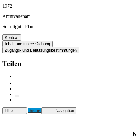
1972
Archivalienart
Schriftgut
,
Plan
Kontext
Inhalt und innere Ordnung
Zugangs- und Benutzungsbestimmungen
Teilen
Suche
Hilfe
Navigation
N