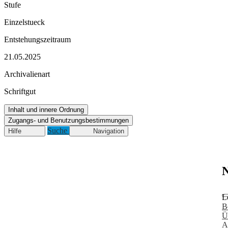
Stufe
Einzelstueck
Entstehungszeitraum
21.05.2025
Archivalienart
Schriftgut
Inhalt und innere Ordnung
Zugangs- und Benutzungsbestimmungen
Suche
Hilfe
Navigation
N
L
B
Ü
A