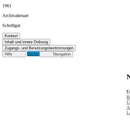
1961
Archivalienart
Schriftgut
Kontext
Inhalt und innere Ordnung
Zugangs- und Benutzungsbestimmungen
Suche
Hilfe
Navigation
N
L
B
Ü
A
L