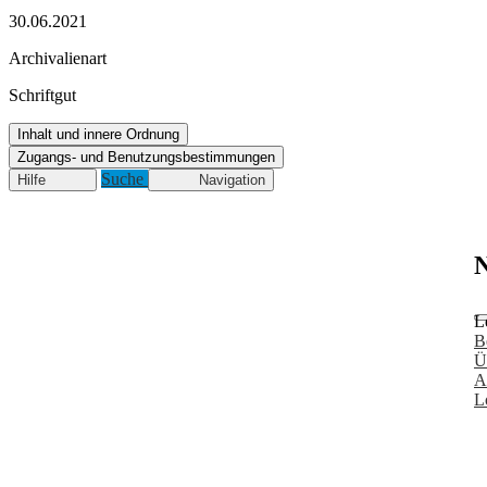
30.06.2021
Archivalienart
Schriftgut
Inhalt und innere Ordnung
Zugangs- und Benutzungsbestimmungen
Suche
Hilfe
Navigation
N
L
B
Ü
A
L