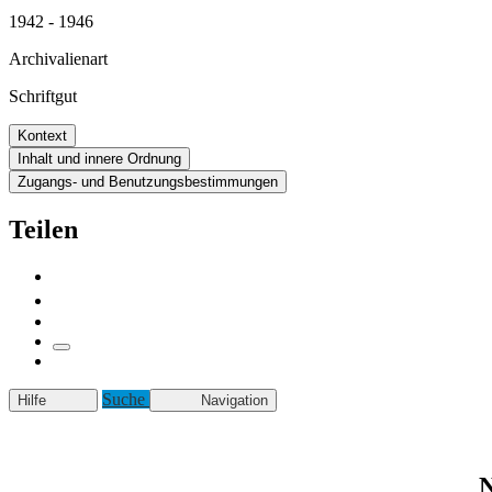
1942 - 1946
Archivalienart
Schriftgut
Kontext
Inhalt und innere Ordnung
Zugangs- und Benutzungsbestimmungen
Teilen
Suche
Hilfe
Navigation
N