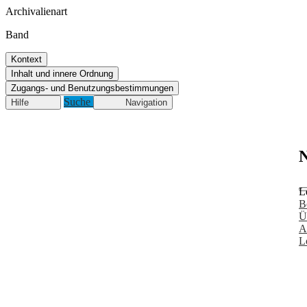
Archivalienart
Band
Kontext
Inhalt und innere Ordnung
Zugangs- und Benutzungsbestimmungen
Suche
Hilfe
Navigation
N
L
B
Ü
A
L