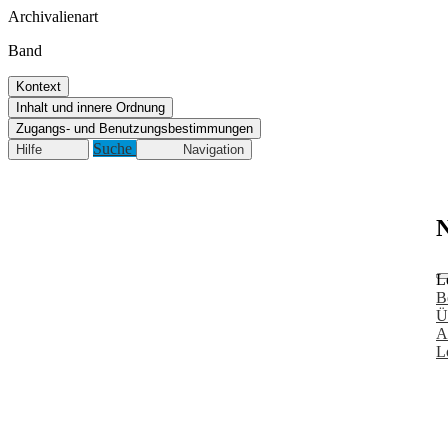
Archivalienart
Band
Kontext
Inhalt und innere Ordnung
Zugangs- und Benutzungsbestimmungen
Suche
Hilfe
Navigation
N
L
B
Ü
A
L