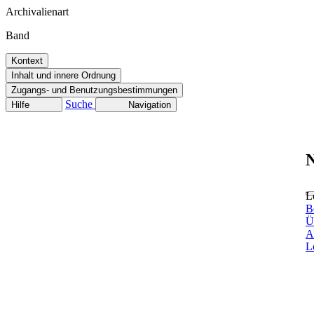
Archivalienart
Band
Kontext
Inhalt und innere Ordnung
Zugangs- und Benutzungsbestimmungen
Suche
Hilfe
Navigation
N
L
B
Ü
A
L