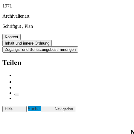
1971
Archivalienart
Schriftgut
,
Plan
Kontext
Inhalt und innere Ordnung
Zugangs- und Benutzungsbestimmungen
Teilen
Suche
Hilfe
Navigation
N